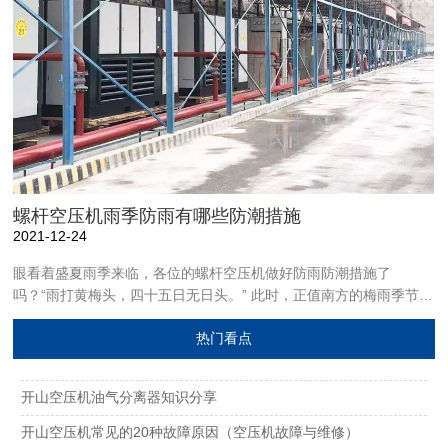
螺杆空压机雨季防雨有哪些防潮措施
2021-12-24
眼看着盛夏雨季来临，各位的螺杆空压机​做好防雨防潮措施了
吗？“雨打黄梅头，四十五日无日头。” 此时，正值南方的梅雨季节，
而今年的北方也不甘落后，一连几日都是阴雨连绵，淅淅沥沥。夏季
热门看点
的天儿，孩子的脸儿，说变就变。面对一年中降水比较集中的阶段，
需要从哪些方面做好螺杆空压机的管理呢？1. 排查空压机房周围环
境，判断是否容易内涝。如果空压机房地处低洼地带，忽遇强降雨容
开山空压机油气分离器知识分享
易发生内涝。
开山空压机常见的20种故障原因（空压机故障与维修）