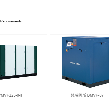
/Recommands
PMVF125-8-Ⅱ
普瑞阿斯 BMVF-37