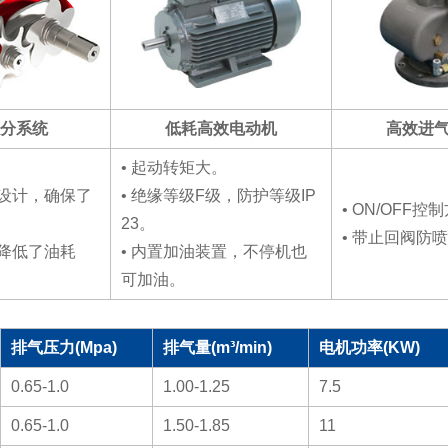
油分系统
低耗高效电动机
高效进
• 起动转矩大。
设计，确保了
• 绝缘等级F级，防护等级IP
• ON/OFF控
23。
• 带止回阀防
降低了油耗
• 内置加油装置，不停机也
可加油。
排气压力(Mpa)
排气量(m³/min)
电机功率(KW)
0.65-1.0
1.00-1.25
7.5
0.65-1.0
1.50-1.85
11