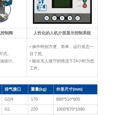
气控制阀
人性化的人机介面显示控制系统
• 操作特别方便、简单，运行状态一
制方式。
目了然。
喷油设计。
• 能在无人值守的情况下24小时为您
工作。
排气接口
重量(kg)
外形尺寸(mm)
G3/4
170
880*510*800
G1
220
1000*670*1090