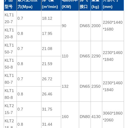
型号
力(Mpa)
(m³/min)
(KW)
接口
(kg)
(mm)
KLT1
0.7
18.12
20-7
2260*1440
90
DN65
2000
*1680
KLT1
0.8
17.95
20-8
KLT1
0.7
21.08
50-7
2230*1460
110
DN65
2290
*1840
KLT1
0.8
21.59
50-8
KLT1
0.7
26.72
80-7
2230*1460
132
DN65
2350
*1840
KLT1
0.8
26.46
80-8
KLT2
0.7
31.75
15-7
3060*1860
160
DN80
4130
*2060
KLT2
0.8
31.44
15-8