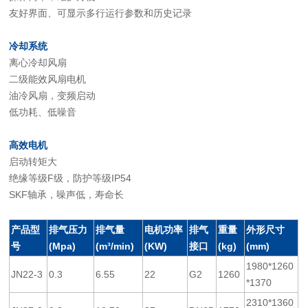
友好界面、可显示多行运行参数和历史记录
冷却系统
离心冷却风扇
二级能效风扇电机
油冷风扇，变频启动
低功耗、低噪音
高效电机
启动转矩大
绝缘等级F级，防护等级IP54
SKF轴承，噪声低，寿命长
产品型
排气压力
排气量
电机功率
排气
重量
外形尺寸
号
(Mpa)
(m³/min)
(KW)
接口
(kg)
(mm)
1980*1260
JN22-3
0.3
6.55
22
G2
1260
*1370
2310*1360