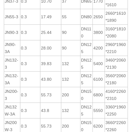
JN37-3
0.3
10.70
37
DN65
1770
*1610
2660*1610
JN55-3
0.3
17.49
55
DN80
2650
*1890
DN11
3160*1810
JN90-3
0.3
25.44
90
3800
0
*2080
JN90-
DN12
2960*1960
0.3
28.00
90
4200
3A
5
*2210
JN132-
DN12
3460*2060
0.3
39.83
132
5400
3
5
*2130
JN132-
DN12
3560*2060
0.3
43.80
132
6100
3A
5
*2180
JN200-
DN15
4160*2260
0.3
55.73
200
6800
3
0
*2310
JN132
DN12
3360*1960
0.3
43.8
132
5550
W-3A
5
*2250
JN200
DN15
3660*2260
0.3
55.73
200
6200
W-3
0
*2260